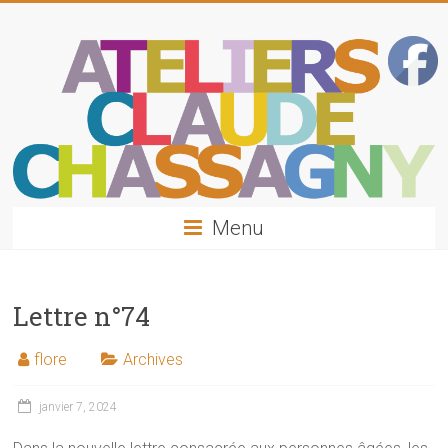
Skip
Ateliers
to
content
Claude
Chassagny
–
Formations
orthophonistes
Menu
Lettre n°74
flore
Archives
janvier 7, 2024