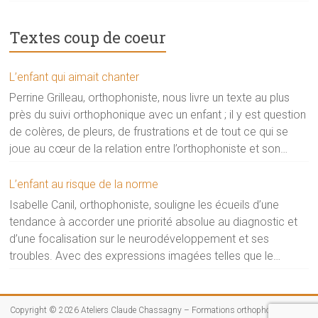
Textes coup de coeur
L’enfant qui aimait chanter
Perrine Grilleau, orthophoniste, nous livre un texte au plus
près du suivi orthophonique avec un enfant ; il y est question
de colères, de pleurs, de frustrations et de tout ce qui se
joue au cœur de la relation entre l’orthophoniste et son
patient, de tous ces ajustements qui permettent l’évolution
et les progrès du patient. Elle nous dit aussi combien la PRL
L’enfant au risque de la norme
(Pédagogie Relationnelle du Langage) l’a aidée à se
Isabelle Canil, orthophoniste, souligne les écueils d’une
positionner et à affiner sa conception et sa pratique du jeu
tendance à accorder une priorité absolue au diagnostic et
en orthophonie. Lire le texte Télécharger le texte (PDF)
d’une focalisation sur le neurodéveloppement et ses
Visiter la rubrique Ecrits théorico-cliniques Découvrir la PRL
troubles. Avec des expressions imagées telles que le
(Pédagogie Relationnelle du Langage)
« merdier de la clinique », ou les contours d’une approche
« philosophico-poético-bordélique », ne relevant pas d’un
protocole scientifique, elle argumente sa conception du
Copyright © 2026
Ateliers Claude Chassagny – Formations orthophonistes
. All