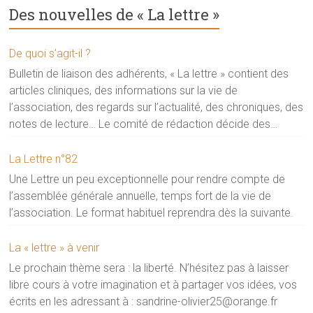
Des nouvelles de « La lettre »
De quoi s’agit-il ?
Bulletin de liaison des adhérents, « La lettre » contient des
articles cliniques, des informations sur la vie de
l’association, des regards sur l’actualité, des chroniques, des
notes de lecture… Le comité de rédaction décide des
publications. Il examine les écrits qui lui sont proposés,
demande des modifications si besoin en tenant compte
La Lettre n°82
des souhaits des auteurs.Comité de La lettre : Isabelle Canil,
Une Lettre un peu exceptionnelle pour rendre compte de
Véronique de Larturière, Sophie Lillette, Emmanuelle
l’assemblée générale annuelle, temps fort de la vie de
Machebeuf, Sandrine Olivier et Véronique
l’association. Le format habituel reprendra dès la suivante.
Philippe.Coordinatrice et contact : Sandrine Olivier, mail :
sandrine-olivier25@orange.fr
La « lettre » à venir
Le prochain thème sera : la liberté. N’hésitez pas à laisser
libre cours à votre imagination et à partager vos idées, vos
écrits en les adressant à : sandrine-olivier25@orange.fr